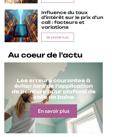
Influence du taux
d’intérêt sur le prix d’un
call : facteurs et
variations
EN SAVOIR PLUS
Au coeur de l'actu
Les erreurs courantes à
éviter lors de l’application
de peinture pour plafond de
salle de bains
En savoir plus