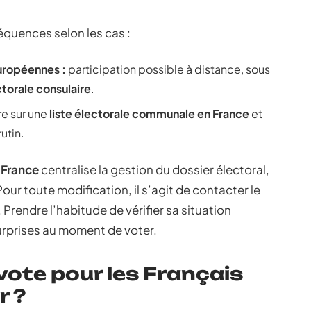
séquences selon les cas :
européennes :
participation possible à distance, sous
ctorale consulaire
.
re sur une
liste électorale communale en France
et
utin.
e France
centralise la gestion du dossier électoral,
our toute modification, il s’agit de contacter le
. Prendre l’habitude de vérifier sa situation
surprises au moment de voter.
vote pour les Français
r ?