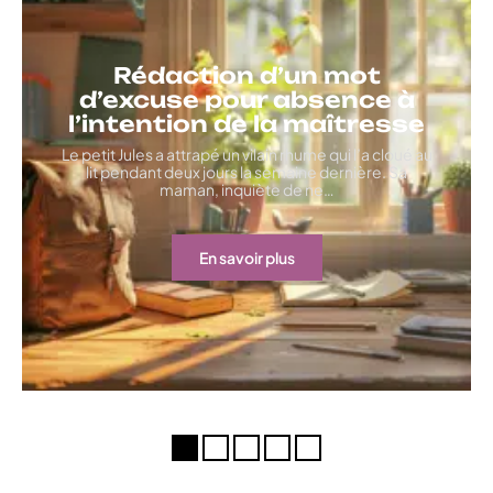
Rédaction d’un mot
d’excuse pour absence à
l’intention de la maîtresse
Le petit Jules a attrapé un vilain rhume qui l’a cloué au
lit pendant deux jours la semaine dernière. Sa
maman, inquiète de ne
…
En savoir plus