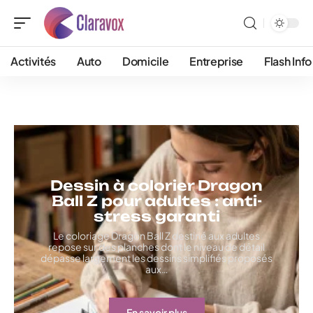
Activités
Auto
Domicile
Entreprise
Flash Info
Dessin à colorier Dragon
Ball Z pour adultes : anti-
stress garanti
Le coloriage Dragon Ball Z destiné aux adultes
repose sur des planches dont le niveau de détail
dépasse largement les dessins simplifiés proposés
aux
…
En savoir plus