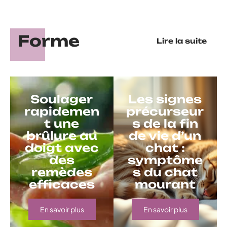
Forme
Lire la suite
Soulager
Les signes
rapidemen
précurseur
t une
s de la fin
brûlure au
de vie d’un
doigt avec
chat :
des
symptôme
remèdes
s du chat
efficaces
mourant
En savoir plus
En savoir plus