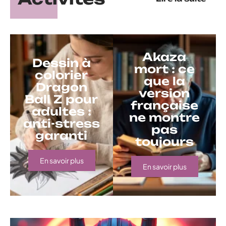
Akaza
Dessin à
mort : ce
colorier
que la
Dragon
version
Ball Z pour
française
adultes :
ne montre
anti-stress
pas
garanti
toujours
En savoir plus
En savoir plus