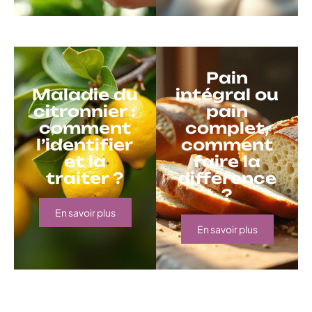
Pain
Maladie du
intégral ou
citronnier :
pain
comment
complet,
l’identifier
comment
et la
faire la
traiter ?
différence
?
En savoir plus
En savoir plus