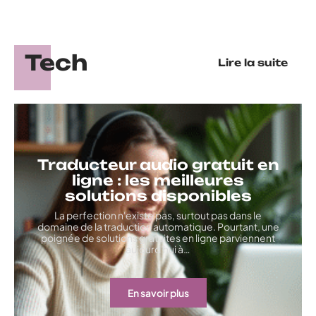
Tech
Lire la suite
Traducteur audio gratuit en
ligne : les meilleures
solutions disponibles
La perfection n'existe pas, surtout pas dans le
domaine de la traduction automatique. Pourtant, une
poignée de solutions gratuites en ligne parviennent
aujourd'hui à
…
En savoir plus