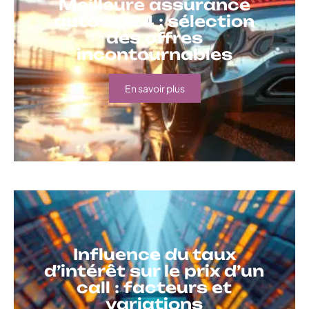
Meilleure assurance
auto 2024 : sélection
des offres
incontournables
En savoir plus
Influence du taux
d’intérêt sur le prix d’un
call : facteurs et
variations