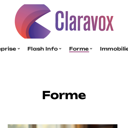
eprise
Flash Info
Forme
Immobili
Forme