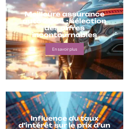
Meilleure assurance
auto 2024 : sélection
des offres
incontournables
En savoir plus
Influence du taux
d’intérêt sur le prix d’un