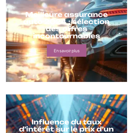
Meilleure assurance
auto 2024 : sélection
des offres
incontournables
En savoir plus
Influence du taux
d’intérêt sur le prix d’un