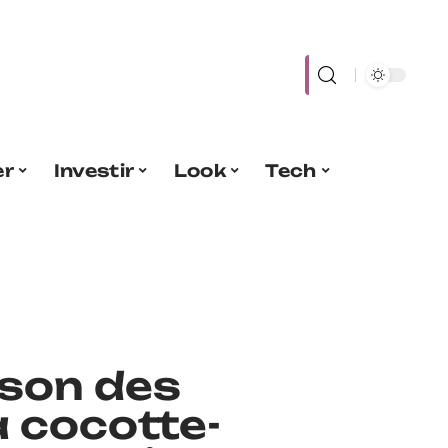
er
Investir
Look
Tech
son des
a cocotte-