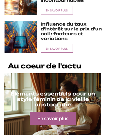
incontournables
EN SAVOIR PLUS
Influence du taux
d’intérêt sur le prix d’un
call : facteurs et
variations
EN SAVOIR PLUS
Au coeur de l'actu
Éléments essentiels pour un
style féminin de la vieille
aristocratie
En savoir plus