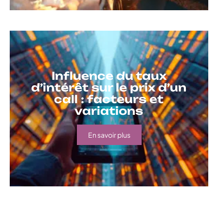
Influence du taux
d’intérêt sur le prix d’un
call : facteurs et
variations
En savoir plus