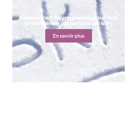
Découvrez Peyragudes pour vos
prochaines vacances de ski !
En savoir plus
Contact
Mentions Légales
Sitemap