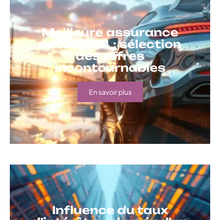
Meilleure assurance
auto 2024 : sélection
des offres
incontournables
En savoir plus
Influence du taux