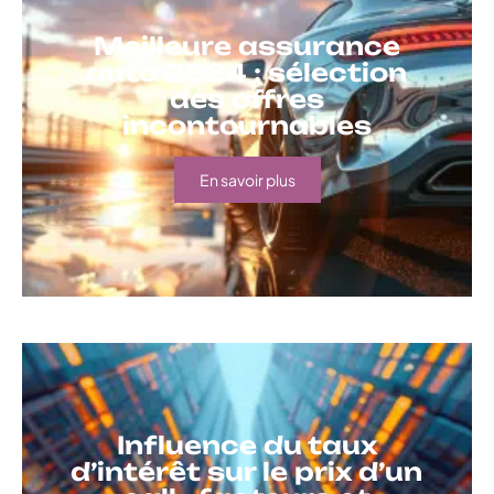
Meilleure assurance
auto 2024 : sélection
des offres
incontournables
En savoir plus
Influence du taux
d’intérêt sur le prix d’un