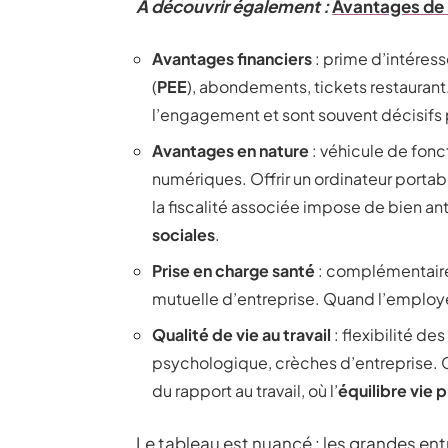
A découvrir également :
Avantages de l
Avantages financiers
: prime d’intéres
(
PEE
), abondements, tickets restaurant.
l’engagement et sont souvent décisifs 
Avantages en nature
: véhicule de fon
numériques. Offrir un ordinateur portab
la fiscalité associée impose de bien an
sociales
.
Prise en charge santé
: complémentaire 
mutuelle d’entreprise. Quand l’employeur 
Qualité de vie au travail
: flexibilité de
psychologique, crèches d’entreprise. C
du rapport au travail, où l’
équilibre vie 
Le tableau est nuancé : les grandes e