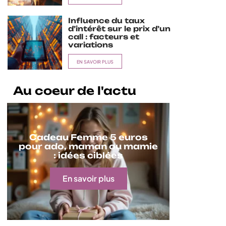
Influence du taux
d’intérêt sur le prix d’un
call : facteurs et
variations
EN SAVOIR PLUS
Au coeur de l'actu
Cadeau Femme 5 euros
pour ado, maman ou mamie
: idées ciblées
En savoir plus