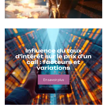
Influence du taux
d’intérêt sur le prix d’un
call : facteurs et
variations
En savoir plus