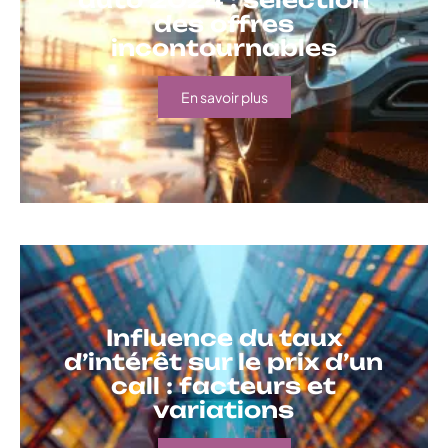
des offres
incontournables
En savoir plus
Influence du taux
d’intérêt sur le prix d’un
call : facteurs et
variations