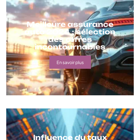
Meilleure assurance
auto 2024 : sélection
des offres
incontournables
En savoir plus
Influence du taux