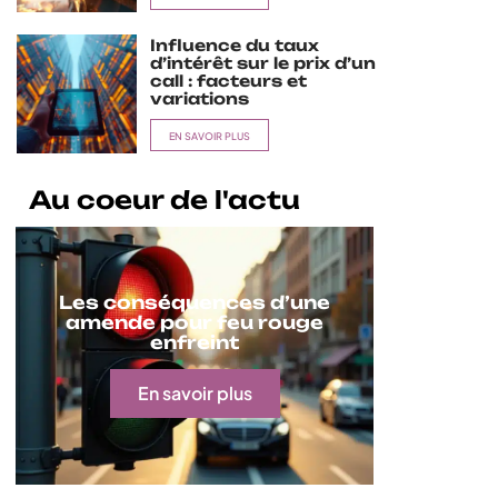
Influence du taux
d’intérêt sur le prix d’un
call : facteurs et
variations
EN SAVOIR PLUS
Au coeur de l'actu
Les conséquences d’une
amende pour feu rouge
enfreint
En savoir plus