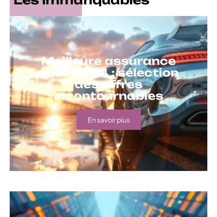
Les immanquables
Meilleure assurance
auto 2024 : sélection
des offres
incontournables
En savoir plus