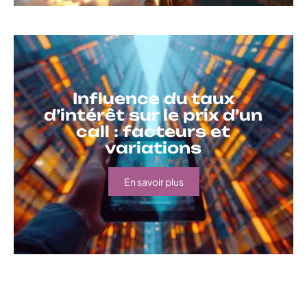
Influence du taux
d’intérêt sur le prix d’un
call : facteurs et
variations
En savoir plus