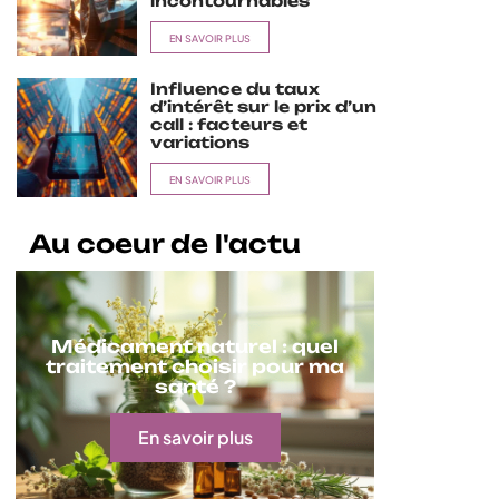
incontournables
EN SAVOIR PLUS
Influence du taux
d’intérêt sur le prix d’un
call : facteurs et
variations
EN SAVOIR PLUS
Au coeur de l'actu
Médicament naturel : quel
traitement choisir pour ma
santé ?
En savoir plus