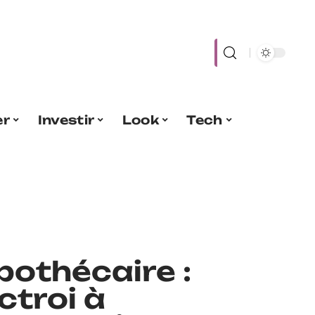
er
Investir
Look
Tech
pothécaire :
ctroi à