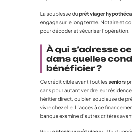
La souplesse du
prêt viager hypothéca
engage sur le long terme. Notaire et con
pour décoder et sécuriser l’opération.
À qui s’adresse c
dans quelles cond
bénéficier ?
Ce crédit cible avant tout les
seniors
pr
sans pour autant vendre leur résidence.
héritier direct, ou bien soucieuse de pr
vivre chez elle. L’accès à ce financeme
banque examine d’autres critères avant
Pour
obtenir un prêt viager
, il faut im