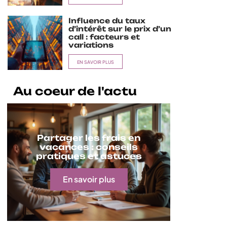
Influence du taux
d’intérêt sur le prix d’un
call : facteurs et
variations
EN SAVOIR PLUS
Au coeur de l'actu
Partager les frais en
vacances : conseils
pratiques et astuces
En savoir plus