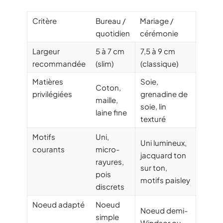
Critère
Bureau /
Mariage /
quotidien
cérémonie
Largeur
5 à 7 cm
7,5 à 9 cm
recommandée
(slim)
(classique)
Matières
Soie,
Coton,
privilégiées
grenadine de
maille,
soie, lin
laine fine
texturé
Motifs
Uni,
Uni lumineux,
courants
micro-
jacquard ton
rayures,
sur ton,
pois
motifs paisley
discrets
Noeud adapté
Noeud
Noeud demi-
simple
Windsor ou