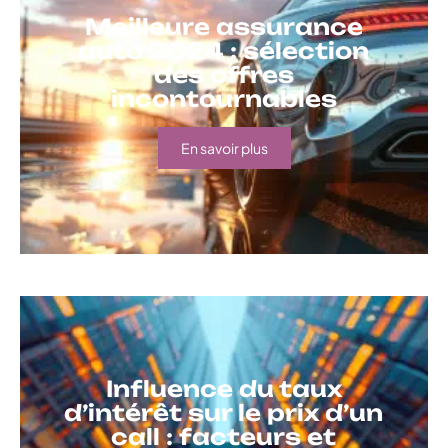
Meilleure assurance
auto 2024 : sélection
des offres
incontournables
En savoir plus
Influence du taux
d’intérêt sur le prix d’un
call : facteurs et