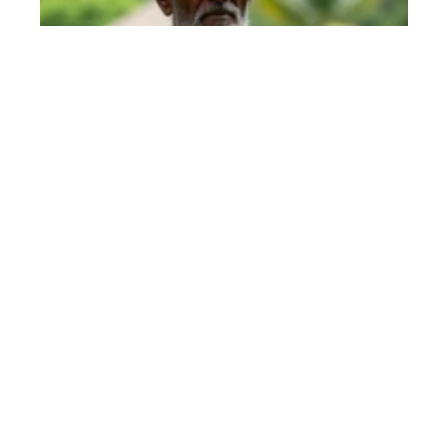
Comment Patchili est devenu un
symbole kanak de courage et de
fierté ?
En savoir plus
Contact
Mentions Légales
Sitemap